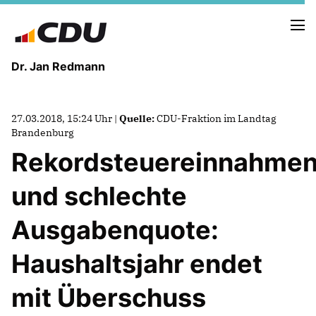
Dr. Jan Redmann
MEINE HEIMAT
27.03.2018, 15:24 Uhr |
Quelle:
CDU-Fraktion im Landtag
MEIN WEG
Brandenburg
Rekordsteuereinnahme
MEINE ÜBERZEUGUNGEN
und schlechte
MEIN VERSPRECHEN
Ausgabenquote:
Haushaltsjahr endet
TERMINE
mit Überschuss
PRESSEBILDER
PRESSEKONTAKT