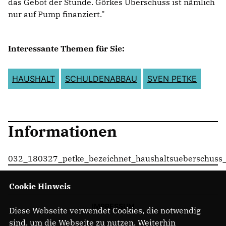
das Gebot der Stunde. Görkes Überschuss ist nämlich
nur auf Pump finanziert."
Interessante Themen für Sie:
HAUSHALT
SCHULDENABBAU
SVEN PETKE
Informationen
032_180327_petke_bezeichnet_haushaltsueberschuss_a
Cookie Hinweis
IMPRESSUM
Diese Webseite verwendet Cookies, die notwendig
sind, um die Webseite zu nutzen. Weiterhin