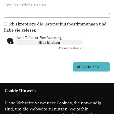
Ich akzeptiere die
Datenschutzbestimmungen
und
habe sie gelesen.*
Anti-Roboter-Verifizierung
Hier klicken
Friendly
Captcha ⇗
ABSCHICKEN
Cookie Hinweis
IMPRESSUM
Diese Webseite verwendet Cookies, die notwendig
sind, um die Webseite zu nutzen. Weiterhin
DATENSCHUTZ