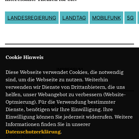
LANDESREGIERUNG
LANDTAG
MOBILFUNK
5G
Cookie Hinweis
IMPRESSUM
Diese Webseite verwendet Cookies, die notwendig
sind, um die Webseite zu nutzen. Weiterhin
DATENSCHUTZ
verwenden wir Dienste von Drittanbietern, die uns
helfen, unser Webangebot zu verbessern (Website-
Optmierung). Für die Verwendung bestimmter
Dr. Jan Redmann MdL
Dienste, benötigen wir Ihre Einwilligung. Ihre
Einwilligung können Sie jederzeit widerrufen. Weitere
Informationen finden Sie in unserer
Alter Markt 1
Datenschutzerklärung
.
14467 Potsdam