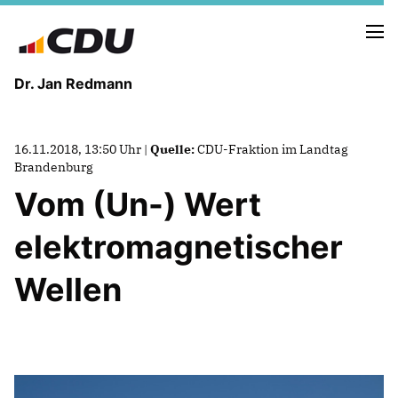
Dr. Jan Redmann
MEINE HEIMAT
16.11.2018, 13:50 Uhr |
Quelle:
CDU-Fraktion im Landtag
MEIN WEG
Brandenburg
Vom (Un-) Wert
MEINE ÜBERZEUGUNGEN
elektromagnetischer
MEIN VERSPRECHEN
Wellen
TERMINE
PRESSEBILDER
PRESSEKONTAKT