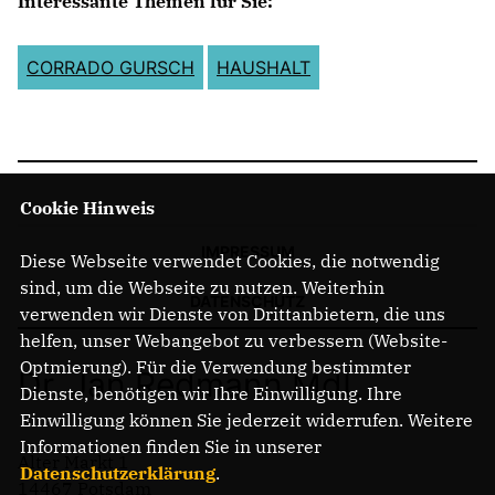
Interessante Themen für Sie:
CORRADO GURSCH
HAUSHALT
Cookie Hinweis
IMPRESSUM
Diese Webseite verwendet Cookies, die notwendig
sind, um die Webseite zu nutzen. Weiterhin
DATENSCHUTZ
verwenden wir Dienste von Drittanbietern, die uns
helfen, unser Webangebot zu verbessern (Website-
Optmierung). Für die Verwendung bestimmter
Dr. Jan Redmann MdL
Dienste, benötigen wir Ihre Einwilligung. Ihre
Einwilligung können Sie jederzeit widerrufen. Weitere
Informationen finden Sie in unserer
Alter Markt 1
Datenschutzerklärung
.
14467 Potsdam