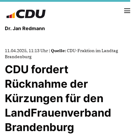
Dr. Jan Redmann
MEINE HEIMAT
11.04.2025, 11:13 Uhr |
Quelle:
CDU-Fraktion im Landtag
MEIN WEG
Brandenburg
CDU fordert
MEINE ÜBERZEUGUNGEN
Rücknahme der
MEIN VERSPRECHEN
Kürzungen für den
LandFrauenverband
TERMINE
Brandenburg
PRESSEBILDER
PRESSEKONTAKT