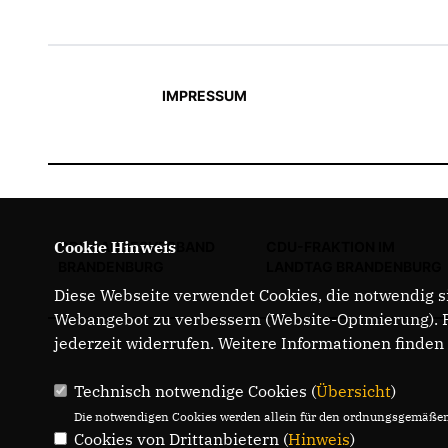
IMPRESSUM
Cookie Hinweis
CDU LANDESVERBAND
CDU-FRAKTION IM
BRANDENBURG
LANDTAG BRANDENBURG
Diese Webseite verwendet Cookies, die notwendig si
Webangebot zu verbessern (Website-Optmierung). Fü
jederzeit widerrufen. Weitere Informationen finden
Technisch notwendige Cookies (
Übersicht
)
Die notwendigen Cookies werden allein für den ordnungsgemäßen 
Cookies von Drittanbietern (
Hinweis
)