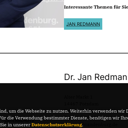
Interessante Themen für Sie
JAN REDMANN
Dr. Jan Redma
Alter Markt 1
14467 Potsdam
Telefon: 0331 / 966 1426
nd, um die Webseite zu nutzen. Weiterhin verwenden wir Di
E-Mail: jan.redmann@cdu-
r die Verwendung bestimmter Dienste, benötigen wir Ihre 
DATENSCHUTZ
fraktion.brandenburg.de
 Sie in unserer
Datenschutzerklärung
.