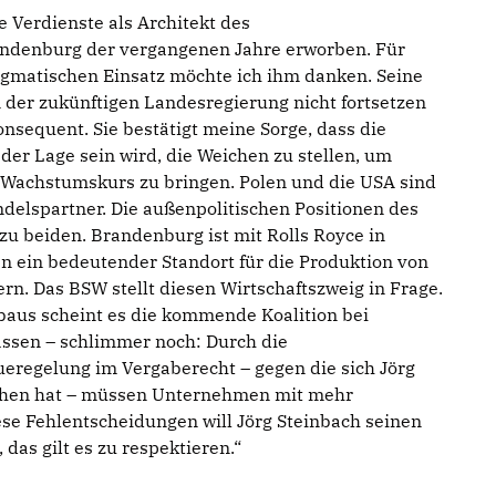
e Verdienste als Architekt des
andenburg der vergangenen Jahre erworben. Für
gmatischen Einsatz möchte ich ihm danken. Seine
n der zukünftigen Landesregierung nicht fortsetzen
konsequent. Sie bestätigt meine Sorge, dass die
der Lage sein wird, die Weichen zu stellen, um
f Wachstumskurs zu bringen. Polen und die USA sind
delspartner. Die außenpolitischen Positionen des
zu beiden. Brandenburg ist mit Rolls Royce in
n ein bedeutender Standort für die Produktion von
n. Das BSW stellt diesen Wirtschaftszweig in Frage.
baus scheint es die kommende Koalition bei
ssen – schlimmer noch: Durch die
ueregelung im Vergaberecht – gegen die sich Jörg
chen hat – müssen Unternehmen mit mehr
se Fehlentscheidungen will Jörg Steinbach seinen
das gilt es zu respektieren.“