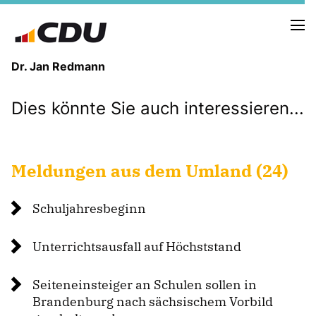
Dr. Jan Redmann
Dies könnte Sie auch interessieren...
MEINE HEIMAT
MEIN WEG
Meldungen aus dem Umland (24)
MEINE ÜBERZEUGUNGEN
MEIN VERSPRECHEN
Schuljahresbeginn
Unterrichtsausfall auf Höchststand
TERMINE
Seiteneinsteiger an Schulen sollen in
PRESSEBILDER
Brandenburg nach sächsischem Vorbild
PRESSEKONTAKT