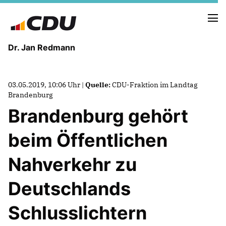
Dr. Jan Redmann
MEINE HEIMAT
03.05.2019, 10:06 Uhr |
Quelle:
CDU-Fraktion im Landtag
MEIN WEG
Brandenburg
Brandenburg gehört
MEINE ÜBERZEUGUNGEN
beim Öffentlichen
MEIN VERSPRECHEN
Nahverkehr zu
Deutschlands
TERMINE
Schlusslichtern
PRESSEBILDER
PRESSEKONTAKT