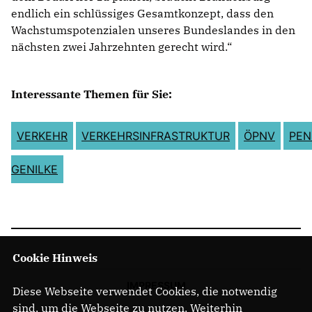
endlich ein schlüssiges Gesamtkonzept, dass den
Wachstumspotenzialen unseres Bundeslandes in den
nächsten zwei Jahrzehnten gerecht wird.“
Interessante Themen für Sie:
VERKEHR
VERKEHRSINFRASTRUKTUR
ÖPNV
PEN
GENILKE
Cookie Hinweis
IMPRESSUM
Diese Webseite verwendet Cookies, die notwendig
sind, um die Webseite zu nutzen. Weiterhin