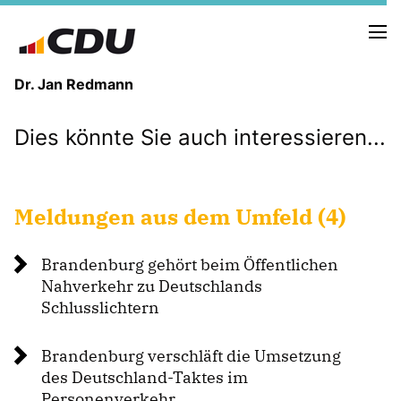
Dr. Jan Redmann
Dies könnte Sie auch interessieren...
MEINE HEIMAT
MEIN WEG
Meldungen aus dem Umfeld (4)
MEINE ÜBERZEUGUNGEN
MEIN VERSPRECHEN
Brandenburg gehört beim Öffentlichen
Nahverkehr zu Deutschlands
Schlusslichtern
TERMINE
Brandenburg verschläft die Umsetzung
PRESSEBILDER
des Deutschland-Taktes im
PRESSEKONTAKT
Personenverkehr