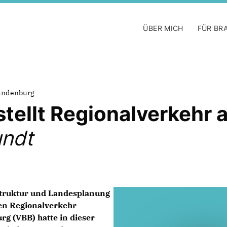
ÜBER MICH
FÜR BR
randenburg
tellt Regionalverkehr 
undt
astruktur und Landesplanung
den Regionalverkehr
g (VBB) hatte in dieser